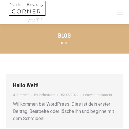
BLOG
You are here:
HOME
Hallo Welt!
Allgemein
By
industries
05/12/2022
Leave a comment
Willkommen bei WordPress. Dies ist dein erster
Beitrag. Bearbeite oder lösche ihn und beginne mit
dem Schreiben!